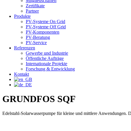
Mitgliedschaften
Zertifikate
Partner
Produkte
PV-Systeme On Grid
PV-Systeme Off Grid
PV-Komponenten
PV-Beratung
PV-Service
Referenzen
Gewerbe und Industrie
Öffentliche Aufträge
Internationale Projekte
Forschung & Entwicklung
Kontakt
GRUNDFOS SQF
Edelstahl-Solarwasserpumpe für kleine und mittlere Anwendungen. 